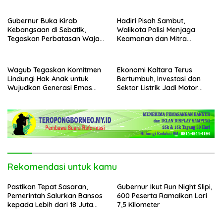
Gubernur Buka Kirab
Hadiri Pisah Sambut,
Kebangsaan di Sebatik,
Walikota Polisi Menjaga
Tegaskan Perbatasan Wajah
Keamanan dan Mitra
Terdepan Indonesia
Strategi Pemerintahan
Wagub Tegaskan Komitmen
Ekonomi Kaltara Terus
Lindungi Hak Anak untuk
Bertumbuh, Investasi dan
Wujudkan Generasi Emas
Sektor Listrik Jadi Motor
Kaltara
Penggerak
Rekomendasi untuk kamu
Pastikan Tepat Sasaran,
Gubernur Ikut Run Night Slipi,
Pemerintah Salurkan Bansos
600 Peserta Ramaikan Lari
kepada Lebih dari 18 Juta
7,5 Kilometer
KPM