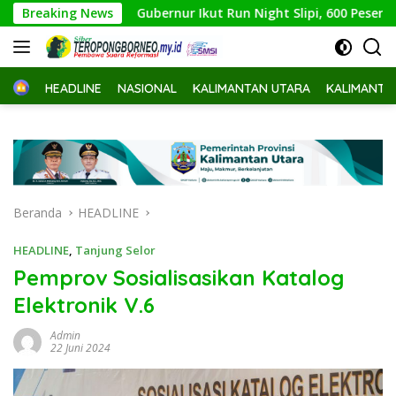
Langsung
Breaking News
Gubernur Ikut Run Night Slipi, 600 Peserta Ramaikan Lar
ke
konten
Home
HEADLINE
NASIONAL
KALIMANTAN UTARA
KALIMANTA
Beranda
HEADLINE
HEADLINE
,
Tanjung Selor
Pemprov Sosialisasikan Katalog
Elektronik V.6
Admin
22 Juni 2024