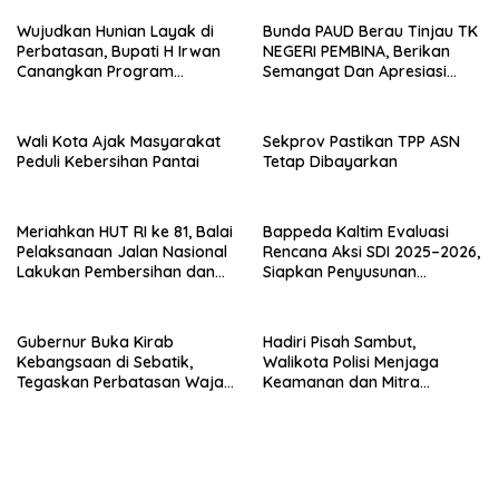
Wujudkan Hunian Layak di
Bunda PAUD Berau Tinjau TK
Perbatasan, Bupati H Irwan
NEGERI PEMBINA, Berikan
Canangkan Program
Semangat Dan Apresiasi
Bantuan Stimulan
Kepada Peserta Didik
Perumahan Swadaya 2026
Wali Kota Ajak Masyarakat
Sekprov Pastikan TPP ASN
Peduli Kebersihan Pantai
Tetap Dibayarkan
Meriahkan HUT RI ke 81, Balai
Bappeda Kaltim Evaluasi
Pelaksanaan Jalan Nasional
Rencana Aksi SDI 2025–2026,
Lakukan Pembersihan dan
Siapkan Penyusunan
Pengecatan Kerb
Program Hingga 2029
Gubernur Buka Kirab
Hadiri Pisah Sambut,
Kebangsaan di Sebatik,
Walikota Polisi Menjaga
Tegaskan Perbatasan Wajah
Keamanan dan Mitra
Terdepan Indonesia
Strategi Pemerintahan