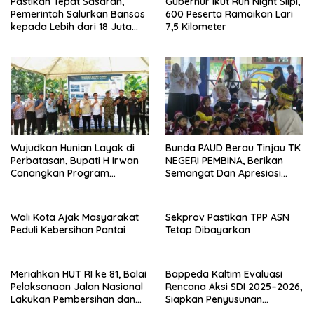
Pastikan Tepat Sasaran,
Gubernur Ikut Run Night Slipi,
Pemerintah Salurkan Bansos
600 Peserta Ramaikan Lari
kepada Lebih dari 18 Juta
7,5 Kilometer
KPM
Wujudkan Hunian Layak di
Bunda PAUD Berau Tinjau TK
Perbatasan, Bupati H Irwan
NEGERI PEMBINA, Berikan
Canangkan Program
Semangat Dan Apresiasi
Bantuan Stimulan
Kepada Peserta Didik
Perumahan Swadaya 2026
Wali Kota Ajak Masyarakat
Sekprov Pastikan TPP ASN
Peduli Kebersihan Pantai
Tetap Dibayarkan
Meriahkan HUT RI ke 81, Balai
Bappeda Kaltim Evaluasi
Pelaksanaan Jalan Nasional
Rencana Aksi SDI 2025–2026,
Lakukan Pembersihan dan
Siapkan Penyusunan
Pengecatan Kerb
Program Hingga 2029