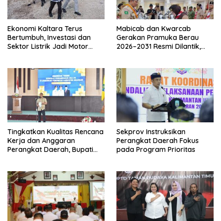
Ekonomi Kaltara Terus
Mabicab dan Kwarcab
Bertumbuh, Investasi dan
Gerakan Pramuka Berau
Sektor Listrik Jadi Motor
2026–2031 Resmi Dilantik,
Penggerak
Fokus Perkuat Pendidikan
Karakter
Tingkatkan Kualitas Rencana
Sekprov Instruksikan
Kerja dan Anggaran
Perangkat Daerah Fokus
Perangkat Daerah, Bupati
pada Program Prioritas
Buka Bintek Verifikasi
Penganggaran