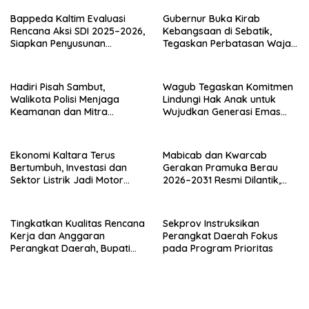
Bappeda Kaltim Evaluasi
Gubernur Buka Kirab
Rencana Aksi SDI 2025–2026,
Kebangsaan di Sebatik,
Siapkan Penyusunan
Tegaskan Perbatasan Wajah
Program Hingga 2029
Terdepan Indonesia
Hadiri Pisah Sambut,
Wagub Tegaskan Komitmen
Walikota Polisi Menjaga
Lindungi Hak Anak untuk
Keamanan dan Mitra
Wujudkan Generasi Emas
Strategi Pemerintahan
Kaltara
Ekonomi Kaltara Terus
Mabicab dan Kwarcab
Bertumbuh, Investasi dan
Gerakan Pramuka Berau
Sektor Listrik Jadi Motor
2026–2031 Resmi Dilantik,
Penggerak
Fokus Perkuat Pendidikan
Karakter
Tingkatkan Kualitas Rencana
Sekprov Instruksikan
Kerja dan Anggaran
Perangkat Daerah Fokus
Perangkat Daerah, Bupati
pada Program Prioritas
Buka Bintek Verifikasi
Penganggaran