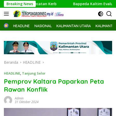
Langsung
n Pengecatan Kerb
Breaking News
Bappeda Kaltim Evaluasi Rencana Ak
ke
konten
Home
HEADLINE
NASIONAL
KALIMANTAN UTARA
KALIMANTA
Beranda
HEADLINE
HEADLINE
,
Tanjung Selor
Pemprov Kaltara Paparkan Peta
Rawan Konflik
Admin
31 Oktober 2024