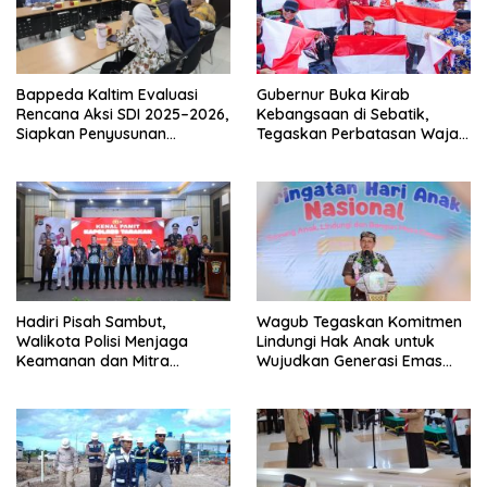
Bappeda Kaltim Evaluasi
Gubernur Buka Kirab
Rencana Aksi SDI 2025–2026,
Kebangsaan di Sebatik,
Siapkan Penyusunan
Tegaskan Perbatasan Wajah
Program Hingga 2029
Terdepan Indonesia
Hadiri Pisah Sambut,
Wagub Tegaskan Komitmen
Walikota Polisi Menjaga
Lindungi Hak Anak untuk
Keamanan dan Mitra
Wujudkan Generasi Emas
Strategi Pemerintahan
Kaltara