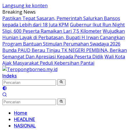
Langsung ke konten
Breaking News
Pastikan Tepat Sasaran, Pemerintah Salurkan Bansos
kepada Lebih dari 18 Juta KPM
Gubernur Ikut Run Night
Slipi, 600 Peserta Ramaikan Lari 7,5 Kilometer
Wujudkan
Hunian Layak di Perbatasan, Bupati H Irwan Canangkan
Program Bantuan Stimulan Perumahan Swadaya 2026
Bunda PAUD Berau Tinjau TK NEGERI PEMBINA, Berikan
Semangat Dan Apresiasi Kepada Peserta Didik
Wali Kota
Ajak Masyarakat Peduli Kebersihan Pantai
Indeks
Home
HEADLINE
NASIONAL