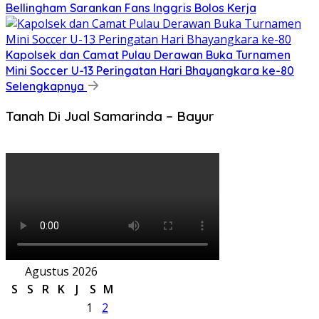
Bellingham Sarankan Fans Inggris Bolos Kerja
Kapolsek dan Camat Pulau Derawan Buka Turnamen
Mini Soccer U-13 Peringatan Hari Bhayangkara ke-80
Selengkapnya
Tanah Di Jual Samarinda – Bayur
Agustus 2026
S
S
R
K
J
S
M
1
2