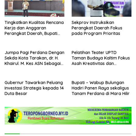
Tingkatkan Kualitas Rencana
Sekprov Instruksikan
Kerja dan Anggaran
Perangkat Daerah Fokus
Perangkat Daerah, Bupati
pada Program Prioritas
Buka Bintek Verifikasi
Penganggaran
Jumpa Pagi Perdana Dengan
Pelatihan Teater UPTD
Sekda Kota Tarakan, dr. H.
Taman Budaya Kaltim Fokus
Khairul. M. Kes ASN Sebagai
Asah Kreativitas dan
Abdi Negara
Regenerasi Seniman Muda
Gubernur Tawarkan Peluang
Bupati – Wabup Bulungan
Investasi Strategis kepada 14
Hadiri Panen Raya sekaligus
Duta Besar
Tanam Perdana di Mara Hilir