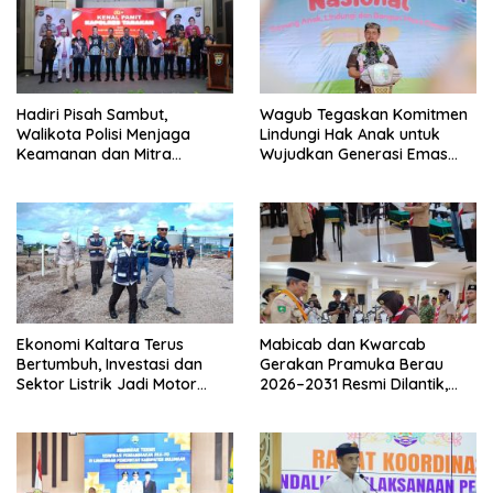
Hadiri Pisah Sambut,
Wagub Tegaskan Komitmen
Walikota Polisi Menjaga
Lindungi Hak Anak untuk
Keamanan dan Mitra
Wujudkan Generasi Emas
Strategi Pemerintahan
Kaltara
Ekonomi Kaltara Terus
Mabicab dan Kwarcab
Bertumbuh, Investasi dan
Gerakan Pramuka Berau
Sektor Listrik Jadi Motor
2026–2031 Resmi Dilantik,
Penggerak
Fokus Perkuat Pendidikan
Karakter