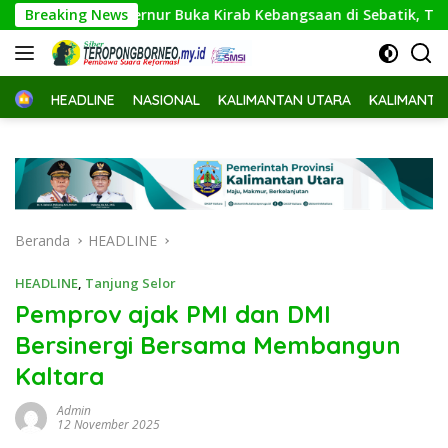
Langsung
Gubernur Buka Kirab Kebangsaan di Sebatik, Tegaskan Perba
Breaking News
ke
konten
Home
HEADLINE
NASIONAL
KALIMANTAN UTARA
KALIMANTA
Beranda
HEADLINE
HEADLINE
,
Tanjung Selor
Pemprov ajak PMI dan DMI
Bersinergi Bersama Membangun
Kaltara
Admin
12 November 2025