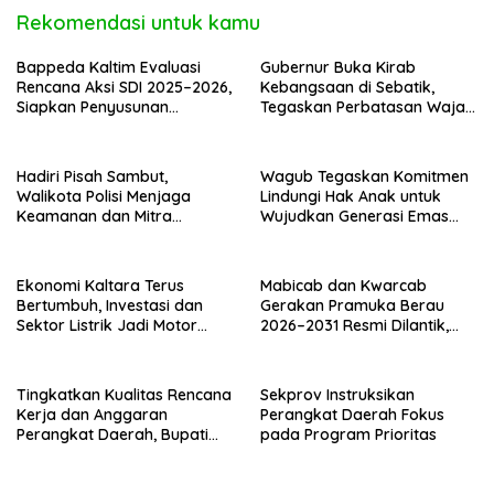
Rekomendasi untuk kamu
Bappeda Kaltim Evaluasi
Gubernur Buka Kirab
Rencana Aksi SDI 2025–2026,
Kebangsaan di Sebatik,
Siapkan Penyusunan
Tegaskan Perbatasan Wajah
Program Hingga 2029
Terdepan Indonesia
Hadiri Pisah Sambut,
Wagub Tegaskan Komitmen
Walikota Polisi Menjaga
Lindungi Hak Anak untuk
Keamanan dan Mitra
Wujudkan Generasi Emas
Strategi Pemerintahan
Kaltara
Ekonomi Kaltara Terus
Mabicab dan Kwarcab
Bertumbuh, Investasi dan
Gerakan Pramuka Berau
Sektor Listrik Jadi Motor
2026–2031 Resmi Dilantik,
Penggerak
Fokus Perkuat Pendidikan
Karakter
Tingkatkan Kualitas Rencana
Sekprov Instruksikan
Kerja dan Anggaran
Perangkat Daerah Fokus
Perangkat Daerah, Bupati
pada Program Prioritas
Buka Bintek Verifikasi
Penganggaran