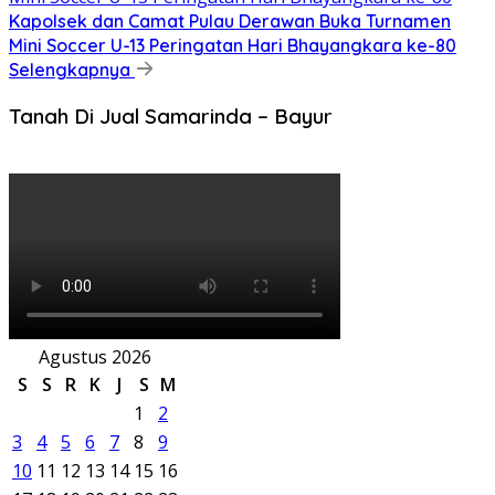
Kapolsek dan Camat Pulau Derawan Buka Turnamen
Mini Soccer U-13 Peringatan Hari Bhayangkara ke-80
Selengkapnya
Tanah Di Jual Samarinda – Bayur
Agustus 2026
S
S
R
K
J
S
M
1
2
3
4
5
6
7
8
9
10
11
12
13
14
15
16