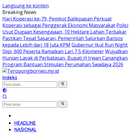
Langsung ke konten
Breaking News
Hari Koperasi ke-79, Pemkot Balikpapan Perkuat
Koperasi sebagai Penggerak Ekonomi Masyarakat
Polisi
Usut Dugaan Kesengajaan, 10 Hektare Lahan Terbakar
Pastikan Tepat Sasaran, Pemerintah Salurkan Bansos
kepada Lebih dari 18 Juta KPM
Gubernur Ikut Run Night
Slipi, 600 Peserta Ramaikan Lari 7,5 Kilometer
Wujudkan
Hunian Layak di Perbatasan, Bupati H Irwan Canangkan
Program Bantuan Stimulan Perumahan Swadaya 2026
Indeks
Home
HEADLINE
NASIONAL