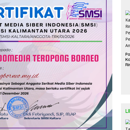
D
d
Pi
Lu
Te
Po
Ka
Ri
Pe
Pe
A
L