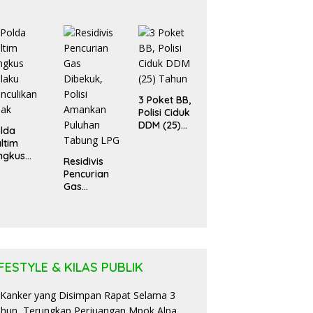
ua Rumah
Pejabat Bea
an Enam
Cukai
ntu Kos
Budiman
des
Bayu
rbakar
Segera
Diadili
3 Poket BB,
Polisi Ciduk
DDM (25)
lda
Tahun
ltim
ngkus
Residivis
laku
Pencurian
nculikan
Gas
nak
Dibekuk,
Polisi
Amankan
Puluhan
Tabung LPG
IFESTYLE & KILAS PUBLIK