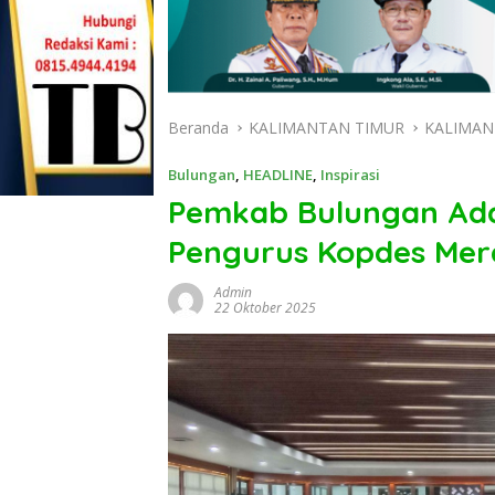
Beranda
KALIMANTAN TIMUR
KALIMAN
Bulungan
,
HEADLINE
,
Inspirasi
Pemkab Bulungan Ada
Pengurus Kopdes Mer
Admin
22 Oktober 2025