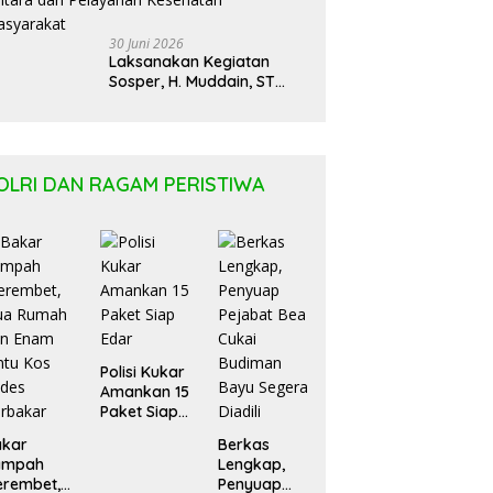
30 Juni 2026
Laksanakan Kegiatan
Sosper, H. Muddain, ST
Tentang Pemahaman
Regulasi APBD Kaltara dan
Pelayanan Kesehatan
Masyarakat
OLRI DAN RAGAM PERISTIWA
Polisi Kukar
Amankan 15
Paket Siap
Edar
akar
Berkas
ampah
Lengkap,
erembet,
Penyuap