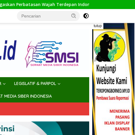
ajah Terdepan Indonesia
Hadiri Pisah Sambut, Walikot
tutup
R
LEGISLATIF & PARPOL
AT MEDIA SIBER INDONESIA