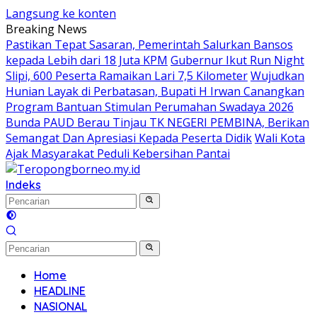
Langsung ke konten
Breaking News
Pastikan Tepat Sasaran, Pemerintah Salurkan Bansos
kepada Lebih dari 18 Juta KPM
Gubernur Ikut Run Night
Slipi, 600 Peserta Ramaikan Lari 7,5 Kilometer
Wujudkan
Hunian Layak di Perbatasan, Bupati H Irwan Canangkan
Program Bantuan Stimulan Perumahan Swadaya 2026
Bunda PAUD Berau Tinjau TK NEGERI PEMBINA, Berikan
Semangat Dan Apresiasi Kepada Peserta Didik
Wali Kota
Ajak Masyarakat Peduli Kebersihan Pantai
Indeks
Home
HEADLINE
NASIONAL