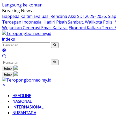
Langsung ke konten
Breaking News
Bappeda Kaltim Evaluasi Rencana Aksi SDI 2025–2026, S
Terdepan Indonesia
Hadiri Pisah Sambut, Walikota Polis
Wujudkan Generasi Emas Kaltara
Ekonomi Kaltara Terus B
Indeks
tutup
tutup
HEADLINE
NASIONAL
INTERNASIONAL
NUSANTARA