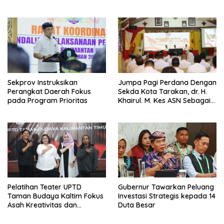
Fokus Perkuat Pendidikan
Karakter
Sekprov Instruksikan
Jumpa Pagi Perdana Dengan
Perangkat Daerah Fokus
Sekda Kota Tarakan, dr. H.
pada Program Prioritas
Khairul. M. Kes ASN Sebagai
Abdi Negara
Pelatihan Teater UPTD
Gubernur Tawarkan Peluang
Taman Budaya Kaltim Fokus
Investasi Strategis kepada 14
Asah Kreativitas dan
Duta Besar
Regenerasi Seniman Muda