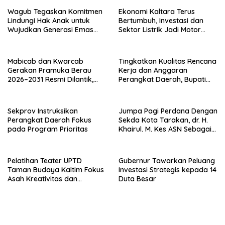
Wagub Tegaskan Komitmen
Ekonomi Kaltara Terus
Lindungi Hak Anak untuk
Bertumbuh, Investasi dan
Wujudkan Generasi Emas
Sektor Listrik Jadi Motor
Kaltara
Penggerak
Mabicab dan Kwarcab
Tingkatkan Kualitas Rencana
Gerakan Pramuka Berau
Kerja dan Anggaran
2026–2031 Resmi Dilantik,
Perangkat Daerah, Bupati
Fokus Perkuat Pendidikan
Buka Bintek Verifikasi
Karakter
Penganggaran
Sekprov Instruksikan
Jumpa Pagi Perdana Dengan
Perangkat Daerah Fokus
Sekda Kota Tarakan, dr. H.
pada Program Prioritas
Khairul. M. Kes ASN Sebagai
Abdi Negara
Pelatihan Teater UPTD
Gubernur Tawarkan Peluang
Taman Budaya Kaltim Fokus
Investasi Strategis kepada 14
Asah Kreativitas dan
Duta Besar
Regenerasi Seniman Muda