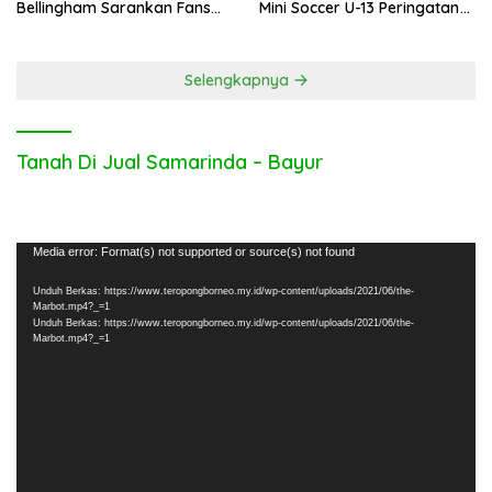
Bellingham Sarankan Fans
Mini Soccer U-13 Peringatan
Inggris Bolos Kerja
Hari Bhayangkara ke-80
Selengkapnya
Tanah Di Jual Samarinda – Bayur
Pemutar
Media error: Format(s) not supported or source(s) not found
Video
Unduh Berkas: https://www.teropongborneo.my.id/wp-content/uploads/2021/06/the-
Marbot.mp4?_=1
Unduh Berkas: https://www.teropongborneo.my.id/wp-content/uploads/2021/06/the-
Marbot.mp4?_=1