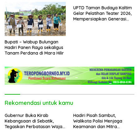
UPTD Taman Budaya Kaltim
Gelar Pelatihan Teater 2026,
Mempersiapkan Generasi
Muda Berkarakter dan
Percaya Diri
Bupati – Wabup Bulungan
Hadiri Panen Raya sekaligus
Tanam Perdana di Mara Hilir
Rekomendasi untuk kamu
Gubernur Buka Kirab
Hadiri Pisah Sambut,
Kebangsaan di Sebatik,
Walikota Polisi Menjaga
Tegaskan Perbatasan Wajah
Keamanan dan Mitra
Terdepan Indonesia
Strategi Pemerintahan