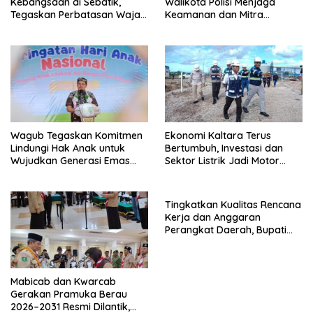
Kebangsaan di Sebatik,
Walikota Polisi Menjaga
Tegaskan Perbatasan Wajah
Keamanan dan Mitra
Terdepan Indonesia
Strategi Pemerintahan
Wagub Tegaskan Komitmen
Ekonomi Kaltara Terus
Lindungi Hak Anak untuk
Bertumbuh, Investasi dan
Wujudkan Generasi Emas
Sektor Listrik Jadi Motor
Kaltara
Penggerak
Tingkatkan Kualitas Rencana
Kerja dan Anggaran
Perangkat Daerah, Bupati
Buka Bintek Verifikasi
Penganggaran
Mabicab dan Kwarcab
Gerakan Pramuka Berau
2026–2031 Resmi Dilantik,