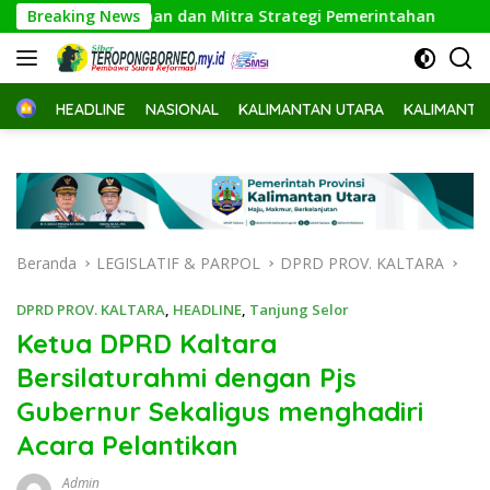
Langsung
a Keamanan dan Mitra Strategi Pemerintahan
Breaking News
Wagub Teg
ke
konten
Home
HEADLINE
NASIONAL
KALIMANTAN UTARA
KALIMANTA
Beranda
LEGISLATIF & PARPOL
DPRD PROV. KALTARA
DPRD PROV. KALTARA
,
HEADLINE
,
Tanjung Selor
Ketua DPRD Kaltara
Bersilaturahmi dengan Pjs
Gubernur Sekaligus menghadiri
Acara Pelantikan
Admin