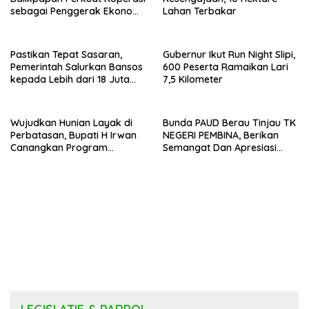
sebagai Penggerak Ekonomi
Lahan Terbakar
Masyarakat
Pastikan Tepat Sasaran,
Gubernur Ikut Run Night Slipi,
Pemerintah Salurkan Bansos
600 Peserta Ramaikan Lari
kepada Lebih dari 18 Juta
7,5 Kilometer
KPM
Wujudkan Hunian Layak di
Bunda PAUD Berau Tinjau TK
Perbatasan, Bupati H Irwan
NEGERI PEMBINA, Berikan
Canangkan Program
Semangat Dan Apresiasi
Bantuan Stimulan
Kepada Peserta Didik
Perumahan Swadaya 2026