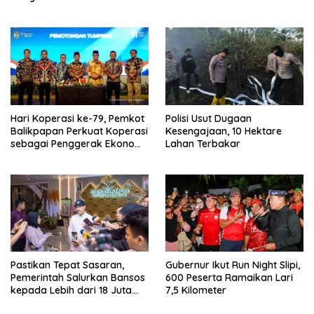
HUT RI ke-81
Prioritas
Hari Koperasi ke-79, Pemkot
Polisi Usut Dugaan
Balikpapan Perkuat Koperasi
Kesengajaan, 10 Hektare
sebagai Penggerak Ekonomi
Lahan Terbakar
Masyarakat
Pastikan Tepat Sasaran,
Gubernur Ikut Run Night Slipi,
Pemerintah Salurkan Bansos
600 Peserta Ramaikan Lari
kepada Lebih dari 18 Juta
7,5 Kilometer
KPM