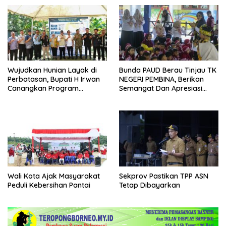
Wujudkan Hunian Layak di
Bunda PAUD Berau Tinjau TK
Perbatasan, Bupati H Irwan
NEGERI PEMBINA, Berikan
Canangkan Program
Semangat Dan Apresiasi
Bantuan Stimulan
Kepada Peserta Didik
Perumahan Swadaya 2026
Wali Kota Ajak Masyarakat
Sekprov Pastikan TPP ASN
Peduli Kebersihan Pantai
Tetap Dibayarkan