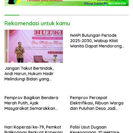
Rekomendasi untuk kamu
IWAPI Bulungan Periode
2025-2030, Wabup Kilat
Wanita Dapat Mendorong
Perekonomian dan UMKM
Jangan Takut Bertindak,
Andi Harun, Hukum Hadir
Melindungi Bidan yang
Bekerja Benar
Pemprov Bagikan Bendera
Pemprov Percepat
Merah Putih, Ajak
Elektrifikasi, Ribuan Warga
Masyarakat Semarakkan
dan Puluhan Desa Jadi
HUT RI ke-81
Prioritas
Hari Koperasi ke-79, Pemkot
Polisi Usut Dugaan
Balikpapan Perkuat Koperasi
Kesengajaan, 10 Hektare