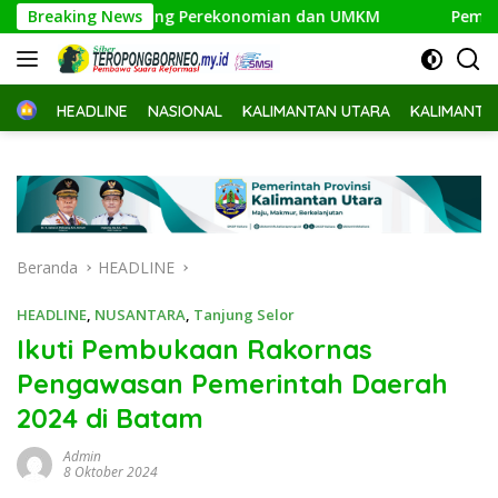
Langsung
rong Perekonomian dan UMKM
Breaking News
Pemprov Bagikan Bendera
ke
konten
Home
HEADLINE
NASIONAL
KALIMANTAN UTARA
KALIMANTA
Beranda
HEADLINE
HEADLINE
,
NUSANTARA
,
Tanjung Selor
Ikuti Pembukaan Rakornas
Pengawasan Pemerintah Daerah
2024 di Batam
Admin
8 Oktober 2024