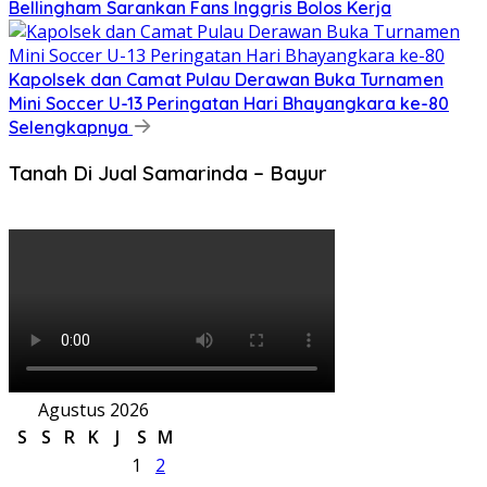
Bellingham Sarankan Fans Inggris Bolos Kerja
Kapolsek dan Camat Pulau Derawan Buka Turnamen
Mini Soccer U-13 Peringatan Hari Bhayangkara ke-80
Selengkapnya
Tanah Di Jual Samarinda – Bayur
Agustus 2026
S
S
R
K
J
S
M
1
2