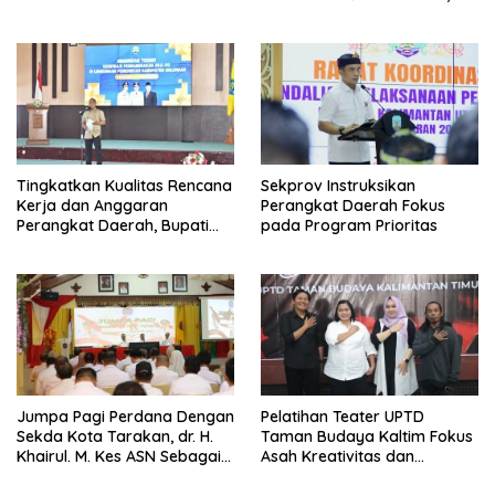
Penggerak
Fokus Perkuat Pendidikan
Karakter
Tingkatkan Kualitas Rencana
Sekprov Instruksikan
Kerja dan Anggaran
Perangkat Daerah Fokus
Perangkat Daerah, Bupati
pada Program Prioritas
Buka Bintek Verifikasi
Penganggaran
Jumpa Pagi Perdana Dengan
Pelatihan Teater UPTD
Sekda Kota Tarakan, dr. H.
Taman Budaya Kaltim Fokus
Khairul. M. Kes ASN Sebagai
Asah Kreativitas dan
Abdi Negara
Regenerasi Seniman Muda