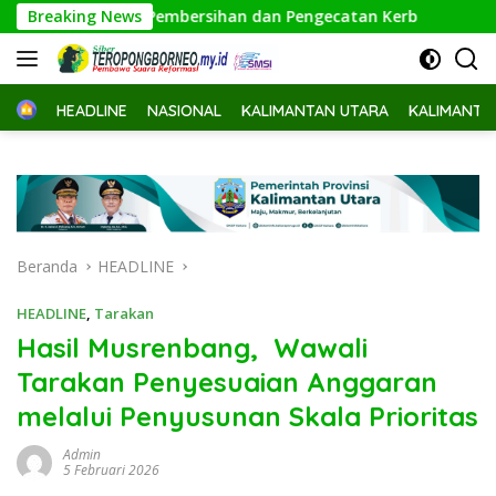
Langsung
Lakukan Pembersihan dan Pengecatan Kerb
Breaking News
Bappeda Kalti
ke
konten
Home
HEADLINE
NASIONAL
KALIMANTAN UTARA
KALIMANTA
Beranda
HEADLINE
HEADLINE
,
Tarakan
Hasil Musrenbang, Wawali
Tarakan Penyesuaian Anggaran
melalui Penyusunan Skala Prioritas
Admin
5 Februari 2026