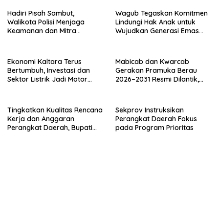
Hadiri Pisah Sambut,
Wagub Tegaskan Komitmen
Walikota Polisi Menjaga
Lindungi Hak Anak untuk
Keamanan dan Mitra
Wujudkan Generasi Emas
Strategi Pemerintahan
Kaltara
Ekonomi Kaltara Terus
Mabicab dan Kwarcab
Bertumbuh, Investasi dan
Gerakan Pramuka Berau
Sektor Listrik Jadi Motor
2026–2031 Resmi Dilantik,
Penggerak
Fokus Perkuat Pendidikan
Karakter
Tingkatkan Kualitas Rencana
Sekprov Instruksikan
Kerja dan Anggaran
Perangkat Daerah Fokus
Perangkat Daerah, Bupati
pada Program Prioritas
Buka Bintek Verifikasi
Penganggaran