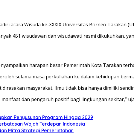
adiri acara Wisuda ke-XXXIX Universitas Borneo Tarakan (
nyak 451 wisudawan dan wisudawati resmi dikukuhkan, yang t
enyampaikan harapan besar Pemerintah Kota Tarakan terha
eroleh selama masa perkuliahan ke dalam kehidupan bermas
rasakan masyarakat. Ilmu tidak bisa hanya dimiliki sendiri
 manfaat dan pengaruh positif bagi lingkungan sekitar,” ujar
Siapkan Penyusunan Program Hingga 2029
Perbatasan Wajah Terdepan Indonesia
dan Mitra Strategi Pemerintahan