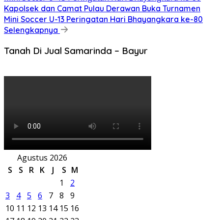
Kapolsek dan Camat Pulau Derawan Buka Turnamen
Mini Soccer U-13 Peringatan Hari Bhayangkara ke-80
Selengkapnya
Tanah Di Jual Samarinda – Bayur
Agustus 2026
S
S
R
K
J
S
M
1
2
3
4
5
6
7
8
9
10
11
12
13
14
15
16