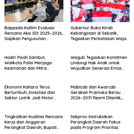
Bappeda Kaltim Evaluasi
Gubernur Buka Kirab
Rencana Aksi SDI 2025–2026,
Kebangsaan di Sebatik,
Siapkan Penyusunan
Tegaskan Perbatasan Wajah
Program Hingga 2029
Terdepan Indonesia
Hadiri Pisah Sambut,
Wagub Tegaskan Komitmen
Walikota Polisi Menjaga
Lindungi Hak Anak untuk
Keamanan dan Mitra
Wujudkan Generasi Emas
Strategi Pemerintahan
Kaltara
Ekonomi Kaltara Terus
Mabicab dan Kwarcab
Bertumbuh, Investasi dan
Gerakan Pramuka Berau
Sektor Listrik Jadi Motor
2026–2031 Resmi Dilantik,
Penggerak
Fokus Perkuat Pendidikan
Karakter
Tingkatkan Kualitas Rencana
Sekprov Instruksikan
Kerja dan Anggaran
Perangkat Daerah Fokus
Perangkat Daerah, Bupati
pada Program Prioritas
Buka Bintek Verifikasi