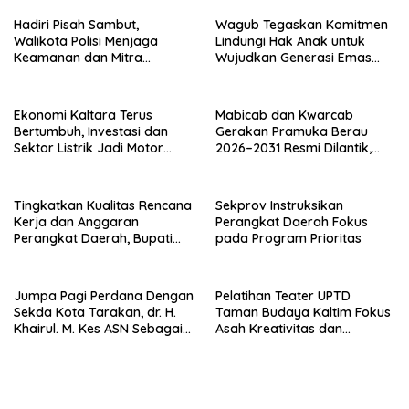
Hadiri Pisah Sambut,
Wagub Tegaskan Komitmen
Walikota Polisi Menjaga
Lindungi Hak Anak untuk
Keamanan dan Mitra
Wujudkan Generasi Emas
Strategi Pemerintahan
Kaltara
Ekonomi Kaltara Terus
Mabicab dan Kwarcab
Bertumbuh, Investasi dan
Gerakan Pramuka Berau
Sektor Listrik Jadi Motor
2026–2031 Resmi Dilantik,
Penggerak
Fokus Perkuat Pendidikan
Karakter
Tingkatkan Kualitas Rencana
Sekprov Instruksikan
Kerja dan Anggaran
Perangkat Daerah Fokus
Perangkat Daerah, Bupati
pada Program Prioritas
Buka Bintek Verifikasi
Penganggaran
Jumpa Pagi Perdana Dengan
Pelatihan Teater UPTD
Sekda Kota Tarakan, dr. H.
Taman Budaya Kaltim Fokus
Khairul. M. Kes ASN Sebagai
Asah Kreativitas dan
Abdi Negara
Regenerasi Seniman Muda