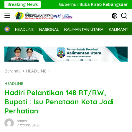
Langsung
ga 2029
Breaking News
Gubernur Buka Kirab Kebangsaan di Sebatik, 
ke
konten
Home
HEADLINE
NASIONAL
KALIMANTAN UTARA
KALIMANTA
Beranda
HEADLINE
HEADLINE
Hadiri Pelantikan 148 RT/RW,
Bupati : Isu Penataan Kota Jadi
Perhatian
Admin
7 Januari 2026