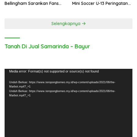
Bellingham Sarankan Fans
Mini Soccer U-13 Peringatan
Inggris Bolos Kerja
Hari Bhayangkara ke-80
Selengkapnya
Tanah Di Jual Samarinda – Bayur
Pemutar
Media error: Format(s) not supported or source(s) not found
Video
Unduh Berkas: https://www.teropongborneo.my.id/wp-content/uploads/2021/06/the-
Marbot.mp4?_=1
Unduh Berkas: https://www.teropongborneo.my.id/wp-content/uploads/2021/06/the-
Marbot.mp4?_=1