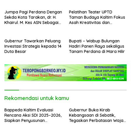
Penganggaran
Jumpa Pagi Perdana Dengan
Pelatihan Teater UPTD
Sekda Kota Tarakan, dr. H.
Taman Budaya Kaltim Fokus
Khairul. M. Kes ASN Sebagai
Asah Kreativitas dan
Abdi Negara
Regenerasi Seniman Muda
Gubernur Tawarkan Peluang
Bupati – Wabup Bulungan
Investasi Strategis kepada 14
Hadiri Panen Raya sekaligus
Duta Besar
Tanam Perdana di Mara Hilir
Rekomendasi untuk kamu
Bappeda Kaltim Evaluasi
Gubernur Buka Kirab
Rencana Aksi SDI 2025–2026,
Kebangsaan di Sebatik,
Siapkan Penyusunan
Tegaskan Perbatasan Wajah
Program Hingga 2029
Terdepan Indonesia