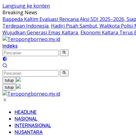
Langsung ke konten
Breaking News
Bappeda Kaltim Evaluasi Rencana Aksi SDI 2025–2026, S
Terdepan Indonesia
Hadiri Pisah Sambut, Walikota Polis
Wujudkan Generasi Emas Kaltara
Ekonomi Kaltara Terus B
Indeks
tutup
tutup
HEADLINE
NASIONAL
INTERNASIONAL
NUSANTARA