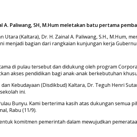
nal A. Paliwang, SH, M.Hum meletakan batu pertama pemba
 Utara (Kaltara), Dr. H. Zainal A. Paliwang, S.H., M.Hum,
i menjadi bagian dari rangkaian kunjungan kerja Gubernur
a di pulau tersebut dan didukung oleh program Corporate 
tkan akses pendidikan bagi anak-anak berkebutuhan khusus
n dan Kebudayaan (Disdikbud) Kaltara, Dr. Teguh Henri Suta
ekolah ini.
ulau Bunyu. Kami berterima kasih atas dukungan semua pih
al, Rabu (11/9).
u bentuk komitmen pemerintah dalam mewujudkan pemerataan