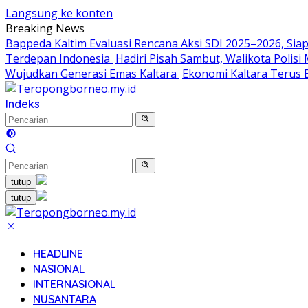
Langsung ke konten
Breaking News
Bappeda Kaltim Evaluasi Rencana Aksi SDI 2025–2026, S
Terdepan Indonesia
Hadiri Pisah Sambut, Walikota Polis
Wujudkan Generasi Emas Kaltara
Ekonomi Kaltara Terus B
Indeks
tutup
tutup
HEADLINE
NASIONAL
INTERNASIONAL
NUSANTARA