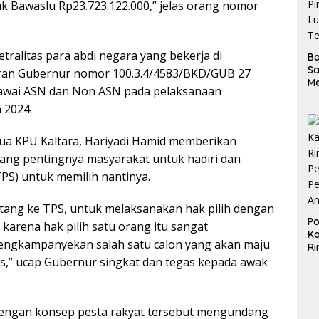
k Bawaslu Rp23.723.122.000,” jelas orang nomor
tralitas para abdi negara yang bekerja di
B
S
aran Gubernur nomor 100.3.4/4583/BKD/GUB 27
M
gawai ASN dan Non ASN pada pelaksanaan
D
 2024.
d
Pi
Lu
tua KPU Kaltara, Hariyadi Hamid memberikan
Te
ang pentingnya masyarakat untuk hadiri dan
S) untuk memilih nantinya.
datang ke TPS, untuk melaksanakan hak pilih dengan
Po
 karena hak pilih satu orang itu sangat
Ka
mengkampanyekan salah satu calon yang akan maju
Ri
Pe
as,” ucap Gubernur singkat dan tegas kepada awak
Pe
A
dengan konsep pesta rakyat tersebut mengundang