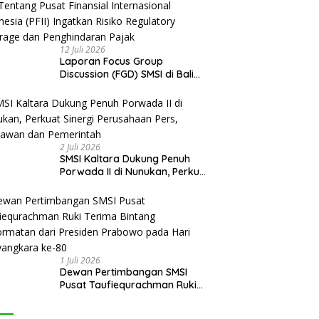
12 Juli 2026
Laporan Focus Group
Discussion (FGD) SMSI di Bali
Tentang Pusat Finansial
Internasional Indonesia (PFII)
Ingatkan Risiko Regulatory
Arbitrage dan Penghindaran
Pajak
2 Juli 2026
SMSI Kaltara Dukung Penuh
Porwada II di Nunukan, Perkuat
Sinergi Perusahaan Pers,
Wartawan dan Pemerintah
1 Juli 2026
Dewan Pertimbangan SMSI
Pusat Taufiequrachman Ruki
Terima Bintang Kehormatan
dari Presiden Prabowo pada