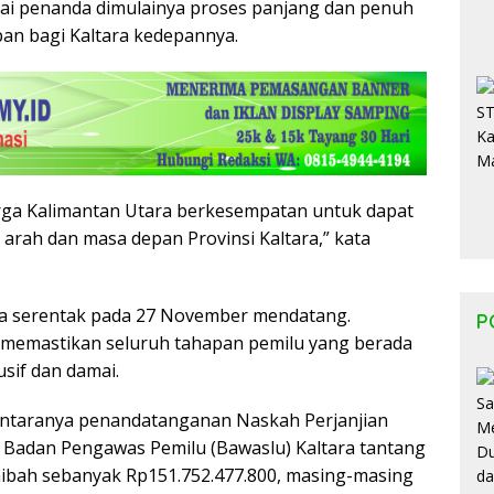
gai penanda dimulainya proses panjang dan penuh
n bagi Kaltara kedepannya.
rga Kalimantan Utara berkesempatan untuk dapat
 arah dan masa depan Provinsi Kaltara,” kata
ra serentak pada 27 November mendatang.
P
t memastikan seluruh tahapan pemilu yang berada
usif dan damai.
 antaranya penandatanganan Naskah Perjanjian
Badan Pengawas Pemilu (Bawaslu) Kaltara tantang
hibah sebanyak Rp151.752.477.800, masing-masing