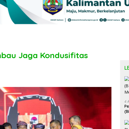
bau Jaga Kondusifitas
L
4 
P
(B
Me