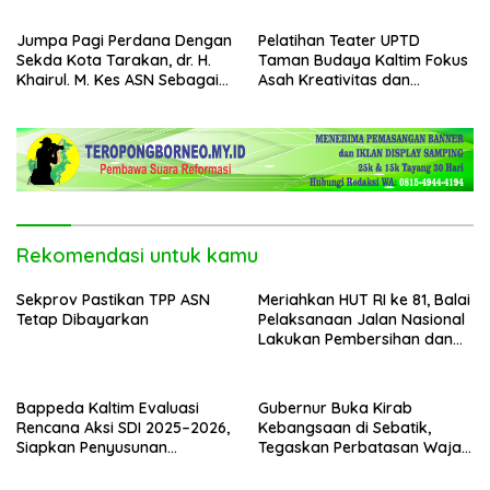
Penganggaran
Jumpa Pagi Perdana Dengan
Pelatihan Teater UPTD
Sekda Kota Tarakan, dr. H.
Taman Budaya Kaltim Fokus
Khairul. M. Kes ASN Sebagai
Asah Kreativitas dan
Abdi Negara
Regenerasi Seniman Muda
Rekomendasi untuk kamu
Sekprov Pastikan TPP ASN
Meriahkan HUT RI ke 81, Balai
Tetap Dibayarkan
Pelaksanaan Jalan Nasional
Lakukan Pembersihan dan
Pengecatan Kerb
Bappeda Kaltim Evaluasi
Gubernur Buka Kirab
Rencana Aksi SDI 2025–2026,
Kebangsaan di Sebatik,
Siapkan Penyusunan
Tegaskan Perbatasan Wajah
Program Hingga 2029
Terdepan Indonesia