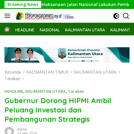
Langsung
1, Balai Pelaksanaan Jalan Nasional Lakukan Pembersihan dan 
Breaking News
ke
konten
Home
HEADLINE
NASIONAL
KALIMANTAN UTARA
KALIMANTA
Beranda
KALIMANTAN TIMUR
KALIMANTAN UTARA
Tarakan
HEADLINE
,
KALIMANTAN UTARA
,
Tarakan
Gubernur Dorong HIPMI Ambil
Peluang Investasi dan
Pembangunan Strategis
Admin
15 Mei 2026