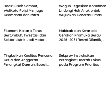
Hadiri Pisah Sambut,
Wagub Tegaskan Komitmen
Walikota Polisi Menjaga
Lindungi Hak Anak untuk
Keamanan dan Mitra
Wujudkan Generasi Emas
Strategi Pemerintahan
Kaltara
Ekonomi Kaltara Terus
Mabicab dan Kwarcab
Bertumbuh, Investasi dan
Gerakan Pramuka Berau
Sektor Listrik Jadi Motor
2026–2031 Resmi Dilantik,
Penggerak
Fokus Perkuat Pendidikan
Karakter
Tingkatkan Kualitas Rencana
Sekprov Instruksikan
Kerja dan Anggaran
Perangkat Daerah Fokus
Perangkat Daerah, Bupati
pada Program Prioritas
Buka Bintek Verifikasi
Penganggaran