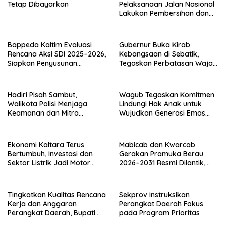
Tetap Dibayarkan
Pelaksanaan Jalan Nasional
Lakukan Pembersihan dan
Pengecatan Kerb
Bappeda Kaltim Evaluasi
Gubernur Buka Kirab
Rencana Aksi SDI 2025–2026,
Kebangsaan di Sebatik,
Siapkan Penyusunan
Tegaskan Perbatasan Wajah
Program Hingga 2029
Terdepan Indonesia
Hadiri Pisah Sambut,
Wagub Tegaskan Komitmen
Walikota Polisi Menjaga
Lindungi Hak Anak untuk
Keamanan dan Mitra
Wujudkan Generasi Emas
Strategi Pemerintahan
Kaltara
Ekonomi Kaltara Terus
Mabicab dan Kwarcab
Bertumbuh, Investasi dan
Gerakan Pramuka Berau
Sektor Listrik Jadi Motor
2026–2031 Resmi Dilantik,
Penggerak
Fokus Perkuat Pendidikan
Karakter
Tingkatkan Kualitas Rencana
Sekprov Instruksikan
Kerja dan Anggaran
Perangkat Daerah Fokus
Perangkat Daerah, Bupati
pada Program Prioritas
Buka Bintek Verifikasi