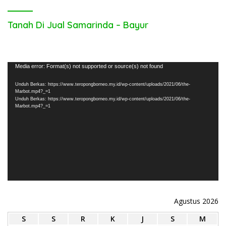
Tanah Di Jual Samarinda – Bayur
Pemutar
Media error: Format(s) not supported or source(s) not found
Video
Unduh Berkas: https://www.teropongborneo.my.id/wp-content/uploads/2021/06/the-
Marbot.mp4?_=1
Unduh Berkas: https://www.teropongborneo.my.id/wp-content/uploads/2021/06/the-
Marbot.mp4?_=1
Agustus 2026
S
S
R
K
J
S
M