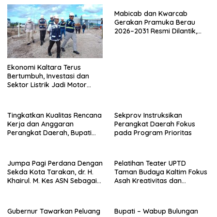
Mabicab dan Kwarcab
Gerakan Pramuka Berau
2026–2031 Resmi Dilantik,
Fokus Perkuat Pendidikan
Karakter
Ekonomi Kaltara Terus
Bertumbuh, Investasi dan
Sektor Listrik Jadi Motor
Penggerak
Tingkatkan Kualitas Rencana
Sekprov Instruksikan
Kerja dan Anggaran
Perangkat Daerah Fokus
Perangkat Daerah, Bupati
pada Program Prioritas
Buka Bintek Verifikasi
Penganggaran
Jumpa Pagi Perdana Dengan
Pelatihan Teater UPTD
Sekda Kota Tarakan, dr. H.
Taman Budaya Kaltim Fokus
Khairul. M. Kes ASN Sebagai
Asah Kreativitas dan
Abdi Negara
Regenerasi Seniman Muda
Gubernur Tawarkan Peluang
Bupati – Wabup Bulungan