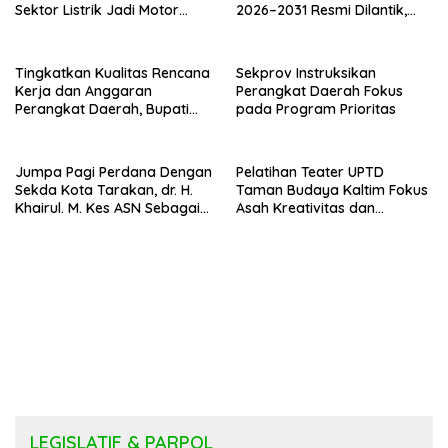
Sektor Listrik Jadi Motor
2026–2031 Resmi Dilantik,
Penggerak
Fokus Perkuat Pendidikan
Karakter
Tingkatkan Kualitas Rencana
Sekprov Instruksikan
Kerja dan Anggaran
Perangkat Daerah Fokus
Perangkat Daerah, Bupati
pada Program Prioritas
Buka Bintek Verifikasi
Penganggaran
Jumpa Pagi Perdana Dengan
Pelatihan Teater UPTD
Sekda Kota Tarakan, dr. H.
Taman Budaya Kaltim Fokus
Khairul. M. Kes ASN Sebagai
Asah Kreativitas dan
Abdi Negara
Regenerasi Seniman Muda
LEGISLATIF & PARPOL