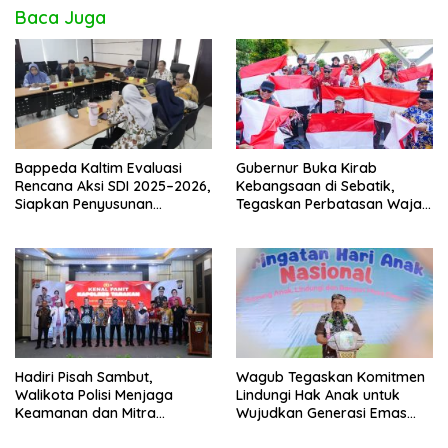
Baca Juga
Bappeda Kaltim Evaluasi
Gubernur Buka Kirab
Rencana Aksi SDI 2025–2026,
Kebangsaan di Sebatik,
Siapkan Penyusunan
Tegaskan Perbatasan Wajah
Program Hingga 2029
Terdepan Indonesia
Hadiri Pisah Sambut,
Wagub Tegaskan Komitmen
Walikota Polisi Menjaga
Lindungi Hak Anak untuk
Keamanan dan Mitra
Wujudkan Generasi Emas
Strategi Pemerintahan
Kaltara