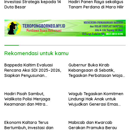
Investasi Strategis kepada 14
Hadiri Panen Raya sekaligus
Duta Besar
Tanam Perdana di Mara Hilir
Rekomendasi untuk kamu
Bappeda Kaltim Evaluasi
Gubernur Buka Kirab
Rencana Aksi SDI 2025–2026,
Kebangsaan di Sebatik,
Siapkan Penyusunan
Tegaskan Perbatasan Wajah
Program Hingga 2029
Terdepan Indonesia
Hadiri Pisah Sambut,
Wagub Tegaskan Komitmen
Walikota Polisi Menjaga
Lindungi Hak Anak untuk
Keamanan dan Mitra
Wujudkan Generasi Emas
Strategi Pemerintahan
Kaltara
Ekonomi Kaltara Terus
Mabicab dan Kwarcab
Bertumbuh, Investasi dan
Gerakan Pramuka Berau