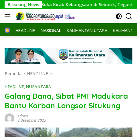
Langsung
rnur Buka Kirab Kebangsaan di Sebatik, Tegaskan Perbatasan
Breaking News
ke
konten
Home
HEADLINE
NASIONAL
KALIMANTAN UTARA
KALIMANTA
Beranda
HEADLINE
HEADLINE
,
NUSANTARA
Galang Dana, Sibat PMI Madukara
Bantu Korban Longsor Situkung
Admin
8 Desember 2025