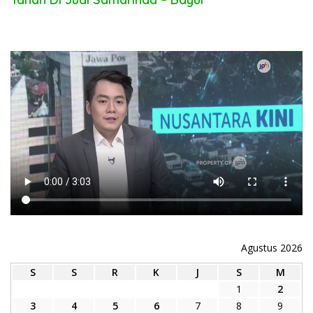
Agustus 2026
S
S
R
K
J
S
M
1
2
3
4
5
6
7
8
9