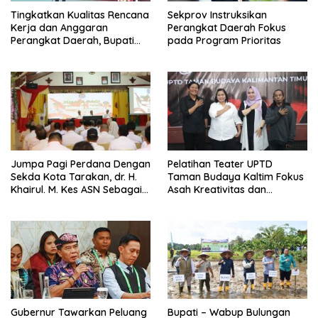
Tingkatkan Kualitas Rencana
Sekprov Instruksikan
Kerja dan Anggaran
Perangkat Daerah Fokus
Perangkat Daerah, Bupati
pada Program Prioritas
Buka Bintek Verifikasi
Penganggaran
Jumpa Pagi Perdana Dengan
Pelatihan Teater UPTD
Sekda Kota Tarakan, dr. H.
Taman Budaya Kaltim Fokus
Khairul. M. Kes ASN Sebagai
Asah Kreativitas dan
Abdi Negara
Regenerasi Seniman Muda
Gubernur Tawarkan Peluang
Bupati – Wabup Bulungan