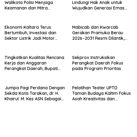
Walikota Polisi Menjaga
Lindungi Hak Anak untuk
Keamanan dan Mitra
Wujudkan Generasi Emas
Strategi Pemerintahan
Kaltara
Ekonomi Kaltara Terus
Mabicab dan Kwarcab
Bertumbuh, Investasi dan
Gerakan Pramuka Berau
Sektor Listrik Jadi Motor
2026–2031 Resmi Dilantik,
Penggerak
Fokus Perkuat Pendidikan
Karakter
Tingkatkan Kualitas Rencana
Sekprov Instruksikan
Kerja dan Anggaran
Perangkat Daerah Fokus
Perangkat Daerah, Bupati
pada Program Prioritas
Buka Bintek Verifikasi
Penganggaran
Jumpa Pagi Perdana Dengan
Pelatihan Teater UPTD
Sekda Kota Tarakan, dr. H.
Taman Budaya Kaltim Fokus
Khairul. M. Kes ASN Sebagai
Asah Kreativitas dan
Abdi Negara
Regenerasi Seniman Muda