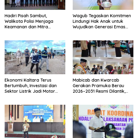
Hadiri Pisah Sambut,
Wagub Tegaskan Komitmen
Walikota Polisi Menjaga
Lindungi Hak Anak untuk
Keamanan dan Mitra
Wujudkan Generasi Emas
Strategi Pemerintahan
Kaltara
Ekonomi Kaltara Terus
Mabicab dan Kwarcab
Bertumbuh, Investasi dan
Gerakan Pramuka Berau
Sektor Listrik Jadi Motor
2026–2031 Resmi Dilantik,
Penggerak
Fokus Perkuat Pendidikan
Karakter