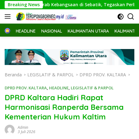
Langsung
ka Kirab Kebangsaan di Sebatik, Tegaskan Perbatasan Wajah 
Breaking News
ke
konten
Home
HEADLINE
NASIONAL
KALIMANTAN UTARA
KALIMANTA
Beranda
LEGISLATIF & PARPOL
DPRD PROV. KALTARA
DPRD PROV. KALTARA
,
HEADLINE
,
LEGISLATIF & PARPOL
DPRD Kaltara Hadiri Rapat
Harmonisasi Ranperda Bersama
Kementerian Hukum Kaltim
Admin
3 Juli 2026