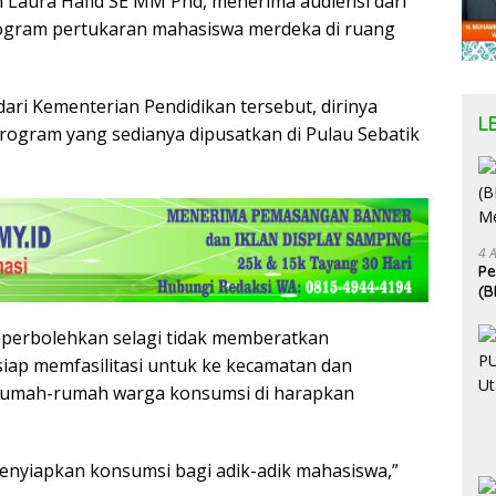
Laura Hafid SE MM Phd, menerima audiensi dari
rogram pertukaran mahasiswa merdeka di ruang
ri Kementerian Pendidikan tersebut, dirinya
L
ogram yang sedianya dipusatkan di Pulau Sebatik
4 
P
(B
Me
erbolehkan selagi tidak memberatkan
iap memfasilitasi untuk ke kecamatan dan
 rumah-rumah warga konsumsi di harapkan
enyiapkan konsumsi bagi adik-adik mahasiswa,”