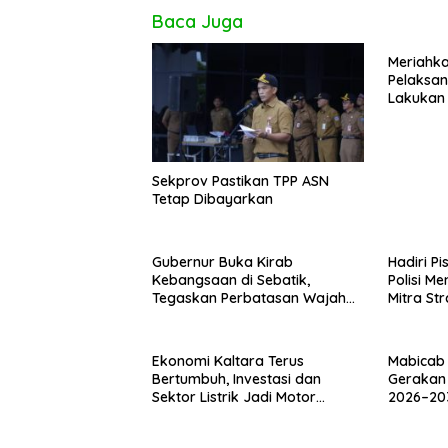
Baca Juga
Meriahkan
Pelaksan
Lakukan
Pengeca
Sekprov Pastikan TPP ASN
Tetap Dibayarkan
Gubernur Buka Kirab
Hadiri P
Kebangsaan di Sebatik,
Polisi M
Tegaskan Perbatasan Wajah
Mitra St
Terdepan Indonesia
Ekonomi Kaltara Terus
Mabicab
Bertumbuh, Investasi dan
Gerakan
Sektor Listrik Jadi Motor
2026–203
Penggerak
Fokus Pe
Karakter