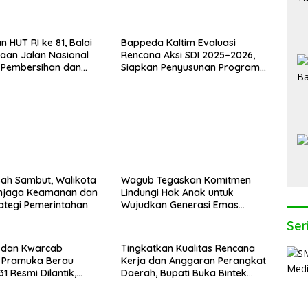
 HUT RI ke 81, Balai
Bappeda Kaltim Evaluasi
aan Jalan Nasional
Rencana Aksi SDI 2025–2026,
 Pembersihan dan
Siapkan Penyusunan Program
tan Kerb
Hingga 2029
isah Sambut, Walikota
Wagub Tegaskan Komitmen
enjaga Keamanan dan
Lindungi Hak Anak untuk
rategi Pemerintahan
Wujudkan Generasi Emas
Kaltara
Ser
 dan Kwarcab
Tingkatkan Kualitas Rencana
 Pramuka Berau
Kerja dan Anggaran Perangkat
1 Resmi Dilantik,
Daerah, Bupati Buka Bintek
rkuat Pendidikan
Verifikasi Penganggaran