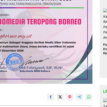
D
d
Pi
Lu
Te
Po
Ka
Ri
Pe
Pe
A
L