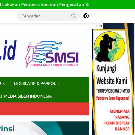
han dan Pengecatan Kerb
Bappeda Kaltim Evaluasi Renc
tutup
R
LEGISLATIF & PARPOL
AT MEDIA SIBER INDONESIA