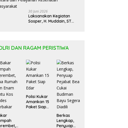
30 Juni 2026
Laksanakan Kegiatan
Sosper, H. Muddain, ST
Tentang Pemahaman
Regulasi APBD Kaltara dan
Pelayanan Kesehatan
Masyarakat
OLRI DAN RAGAM PERISTIWA
Polisi Kukar
Amankan 15
Paket Siap
Edar
akar
Berkas
ampah
Lengkap,
erembet,
Penyuap