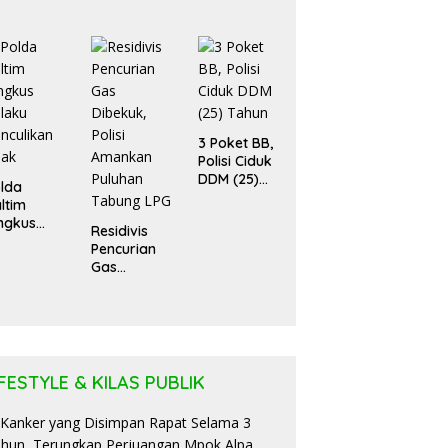
ua Rumah
Pejabat Bea
an Enam
Cukai
ntu Kos
Budiman
des
Bayu
rbakar
Segera
Diadili
3 Poket BB,
Polisi Ciduk
DDM (25)
lda
Tahun
ltim
ngkus
Residivis
laku
Pencurian
nculikan
Gas
nak
Dibekuk,
Polisi
Amankan
Puluhan
Tabung LPG
IFESTYLE & KILAS PUBLIK