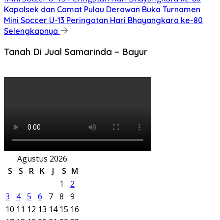
Kapolsek dan Camat Pulau Derawan Buka Turnamen
Mini Soccer U-13 Peringatan Hari Bhayangkara ke-80
Selengkapnya
Tanah Di Jual Samarinda – Bayur
Agustus 2026
S
S
R
K
J
S
M
1
2
3
4
5
6
7
8
9
10
11
12
13
14
15
16