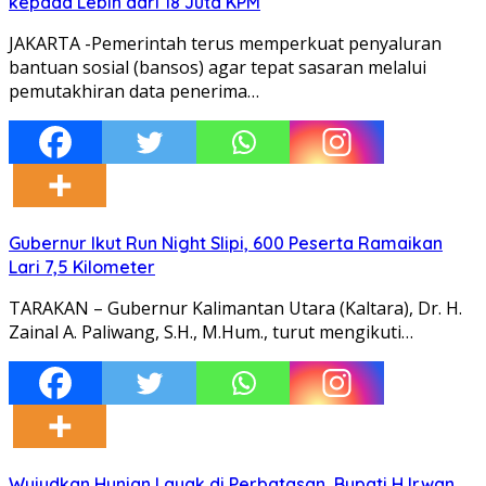
kepada Lebih dari 18 Juta KPM
JAKARTA -Pemerintah terus memperkuat penyaluran
bantuan sosial (bansos) agar tepat sasaran melalui
pemutakhiran data penerima…
Gubernur Ikut Run Night Slipi, 600 Peserta Ramaikan
Lari 7,5 Kilometer
TARAKAN – Gubernur Kalimantan Utara (Kaltara), Dr. H.
Zainal A. Paliwang, S.H., M.Hum., turut mengikuti…
Wujudkan Hunian Layak di Perbatasan, Bupati H Irwan