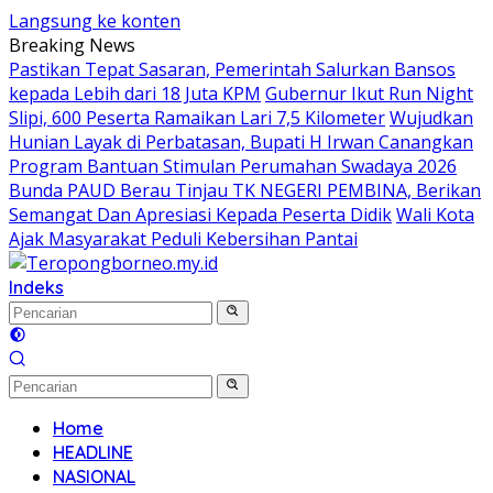
Langsung ke konten
Breaking News
Pastikan Tepat Sasaran, Pemerintah Salurkan Bansos
kepada Lebih dari 18 Juta KPM
Gubernur Ikut Run Night
Slipi, 600 Peserta Ramaikan Lari 7,5 Kilometer
Wujudkan
Hunian Layak di Perbatasan, Bupati H Irwan Canangkan
Program Bantuan Stimulan Perumahan Swadaya 2026
Bunda PAUD Berau Tinjau TK NEGERI PEMBINA, Berikan
Semangat Dan Apresiasi Kepada Peserta Didik
Wali Kota
Ajak Masyarakat Peduli Kebersihan Pantai
Indeks
Home
HEADLINE
NASIONAL