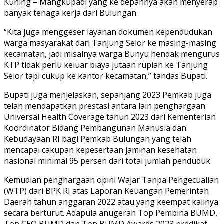
Kuning – Mangkupadi yang ke depannya akan menyerap
banyak tenaga kerja dari Bulungan.
“Kita juga menggeser layanan dokumen kependudukan
warga masyarakat dari Tanjung Selor ke masing-masing
kecamatan, jadi misalnya warga Bunyu hendak mengurus
KTP tidak perlu keluar biaya jutaan rupiah ke Tanjung
Selor tapi cukup ke kantor kecamatan,” tandas Bupati.
Bupati juga menjelaskan, sepanjang 2023 Pemkab juga
telah mendapatkan prestasi antara lain penghargaan
Universal Health Coverage tahun 2023 dari Kementerian
Koordinator Bidang Pembangunan Manusia dan
Kebudayaan RI bagi Pemkab Bulungan yang telah
mencapai cakupan kepesertaan jaminan kesehatan
nasional minimal 95 persen dari total jumlah penduduk.
Kemudian penghargaan opini Wajar Tanpa Pengecualian
(WTP) dari BPK RI atas Laporan Keuangan Pemerintah
Daerah tahun anggaran 2022 atau yang keempat kalinya
secara berturut. Adapula anugerah Top Pembina BUMD,
Top CEO BUMD dan Top BUMD Awards 2023 predikat