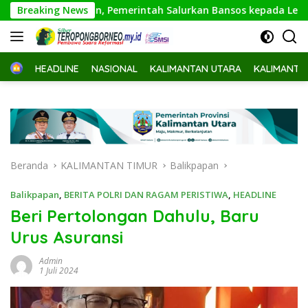
Langsung
Sasaran, Pemerintah Salurkan Bansos kepada Lebih dari 18 Jut
Breaking News
ke
konten
Home
HEADLINE
NASIONAL
KALIMANTAN UTARA
KALIMANTA
Beranda
KALIMANTAN TIMUR
Balikpapan
Balikpapan
,
BERITA POLRI DAN RAGAM PERISTIWA
,
HEADLINE
Beri Pertolongan Dahulu, Baru
Urus Asuransi
Admin
1 Juli 2024