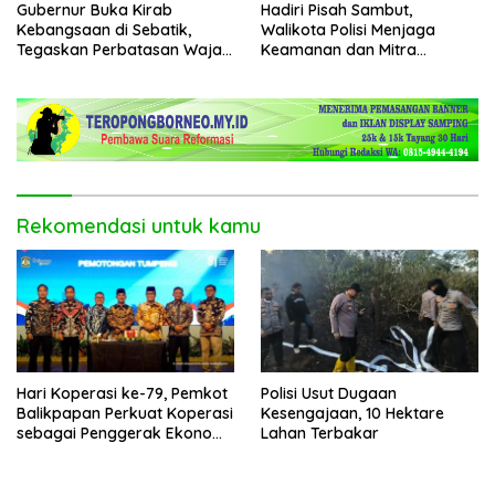
Gubernur Buka Kirab
Hadiri Pisah Sambut,
Kebangsaan di Sebatik,
Walikota Polisi Menjaga
Tegaskan Perbatasan Wajah
Keamanan dan Mitra
Terdepan Indonesia
Strategi Pemerintahan
Rekomendasi untuk kamu
Hari Koperasi ke-79, Pemkot
Polisi Usut Dugaan
Balikpapan Perkuat Koperasi
Kesengajaan, 10 Hektare
sebagai Penggerak Ekonomi
Lahan Terbakar
Masyarakat