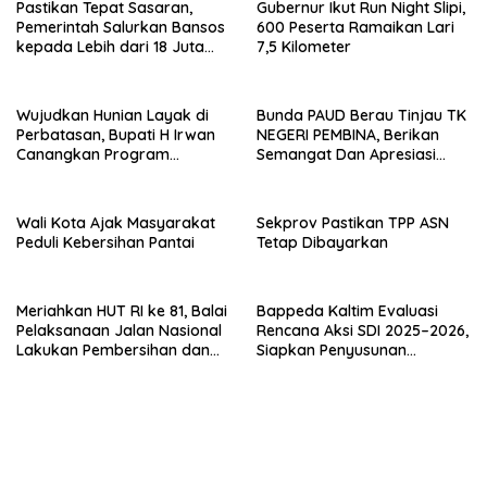
Pastikan Tepat Sasaran,
Gubernur Ikut Run Night Slipi,
Pemerintah Salurkan Bansos
600 Peserta Ramaikan Lari
kepada Lebih dari 18 Juta
7,5 Kilometer
KPM
Wujudkan Hunian Layak di
Bunda PAUD Berau Tinjau TK
Perbatasan, Bupati H Irwan
NEGERI PEMBINA, Berikan
Canangkan Program
Semangat Dan Apresiasi
Bantuan Stimulan
Kepada Peserta Didik
Perumahan Swadaya 2026
Wali Kota Ajak Masyarakat
Sekprov Pastikan TPP ASN
Peduli Kebersihan Pantai
Tetap Dibayarkan
Meriahkan HUT RI ke 81, Balai
Bappeda Kaltim Evaluasi
Pelaksanaan Jalan Nasional
Rencana Aksi SDI 2025–2026,
Lakukan Pembersihan dan
Siapkan Penyusunan
Pengecatan Kerb
Program Hingga 2029