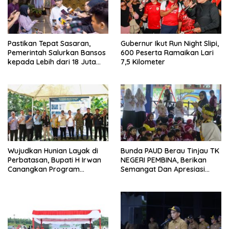
Pastikan Tepat Sasaran,
Gubernur Ikut Run Night Slipi,
Pemerintah Salurkan Bansos
600 Peserta Ramaikan Lari
kepada Lebih dari 18 Juta
7,5 Kilometer
KPM
Wujudkan Hunian Layak di
Bunda PAUD Berau Tinjau TK
Perbatasan, Bupati H Irwan
NEGERI PEMBINA, Berikan
Canangkan Program
Semangat Dan Apresiasi
Bantuan Stimulan
Kepada Peserta Didik
Perumahan Swadaya 2026