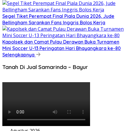
Segel Tiket Perempat Final Piala Dunia 2026, Jude
Bellingham Sarankan Fans Inggris Bolos Kerja
Kapolsek dan Camat Pulau Derawan Buka Turnamen
Mini Soccer U-13 Peringatan Hari Bhayangkara ke-80
Selengkapnya
Tanah Di Jual Samarinda – Bayur
Agustus 2026