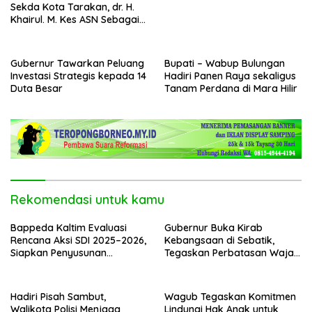
Sekda Kota Tarakan, dr. H.
Khairul. M. Kes ASN Sebagai
Abdi Negara
Gubernur Tawarkan Peluang
Bupati – Wabup Bulungan
Investasi Strategis kepada 14
Hadiri Panen Raya sekaligus
Duta Besar
Tanam Perdana di Mara Hilir
Rekomendasi untuk kamu
Bappeda Kaltim Evaluasi
Gubernur Buka Kirab
Rencana Aksi SDI 2025–2026,
Kebangsaan di Sebatik,
Siapkan Penyusunan
Tegaskan Perbatasan Wajah
Program Hingga 2029
Terdepan Indonesia
Hadiri Pisah Sambut,
Wagub Tegaskan Komitmen
Walikota Polisi Menjaga
Lindungi Hak Anak untuk