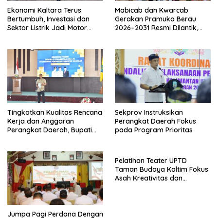
Ekonomi Kaltara Terus
Mabicab dan Kwarcab
Bertumbuh, Investasi dan
Gerakan Pramuka Berau
Sektor Listrik Jadi Motor
2026–2031 Resmi Dilantik,
Penggerak
Fokus Perkuat Pendidikan
Karakter
Tingkatkan Kualitas Rencana
Sekprov Instruksikan
Kerja dan Anggaran
Perangkat Daerah Fokus
Perangkat Daerah, Bupati
pada Program Prioritas
Buka Bintek Verifikasi
Penganggaran
Pelatihan Teater UPTD
Taman Budaya Kaltim Fokus
Asah Kreativitas dan
Regenerasi Seniman Muda
Jumpa Pagi Perdana Dengan