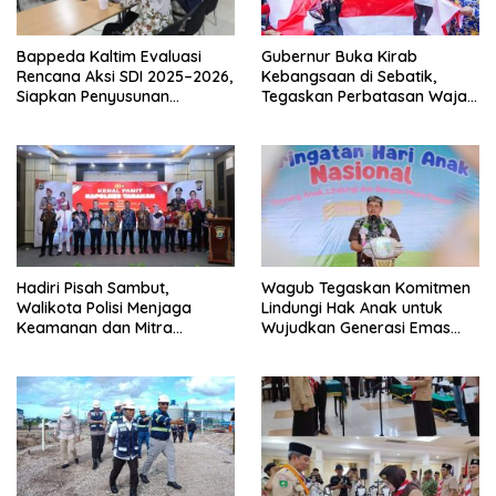
Bappeda Kaltim Evaluasi
Gubernur Buka Kirab
Rencana Aksi SDI 2025–2026,
Kebangsaan di Sebatik,
Siapkan Penyusunan
Tegaskan Perbatasan Wajah
Program Hingga 2029
Terdepan Indonesia
Hadiri Pisah Sambut,
Wagub Tegaskan Komitmen
Walikota Polisi Menjaga
Lindungi Hak Anak untuk
Keamanan dan Mitra
Wujudkan Generasi Emas
Strategi Pemerintahan
Kaltara