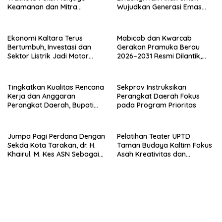
Keamanan dan Mitra
Wujudkan Generasi Emas
Strategi Pemerintahan
Kaltara
Ekonomi Kaltara Terus
Mabicab dan Kwarcab
Bertumbuh, Investasi dan
Gerakan Pramuka Berau
Sektor Listrik Jadi Motor
2026–2031 Resmi Dilantik,
Penggerak
Fokus Perkuat Pendidikan
Karakter
Tingkatkan Kualitas Rencana
Sekprov Instruksikan
Kerja dan Anggaran
Perangkat Daerah Fokus
Perangkat Daerah, Bupati
pada Program Prioritas
Buka Bintek Verifikasi
Penganggaran
Jumpa Pagi Perdana Dengan
Pelatihan Teater UPTD
Sekda Kota Tarakan, dr. H.
Taman Budaya Kaltim Fokus
Khairul. M. Kes ASN Sebagai
Asah Kreativitas dan
Abdi Negara
Regenerasi Seniman Muda