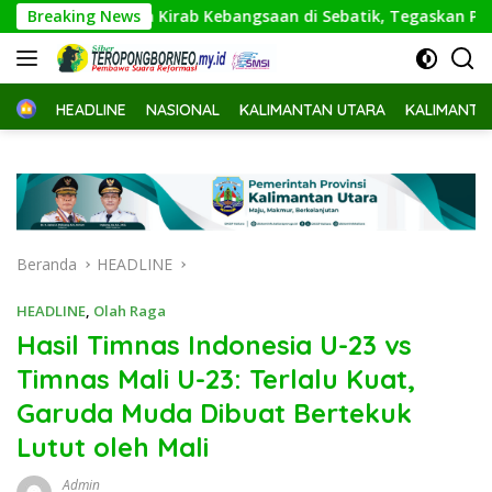
Langsung
 Buka Kirab Kebangsaan di Sebatik, Tegaskan Perbatasan Waja
Breaking News
ke
konten
Home
HEADLINE
NASIONAL
KALIMANTAN UTARA
KALIMANTA
Beranda
HEADLINE
HEADLINE
,
Olah Raga
Hasil Timnas Indonesia U-23 vs
Timnas Mali U-23: Terlalu Kuat,
Garuda Muda Dibuat Bertekuk
Lutut oleh Mali
Admin