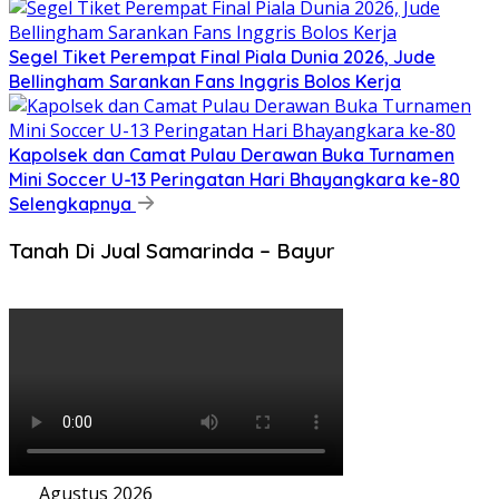
Segel Tiket Perempat Final Piala Dunia 2026, Jude
Bellingham Sarankan Fans Inggris Bolos Kerja
Kapolsek dan Camat Pulau Derawan Buka Turnamen
Mini Soccer U-13 Peringatan Hari Bhayangkara ke-80
Selengkapnya
Tanah Di Jual Samarinda – Bayur
Agustus 2026